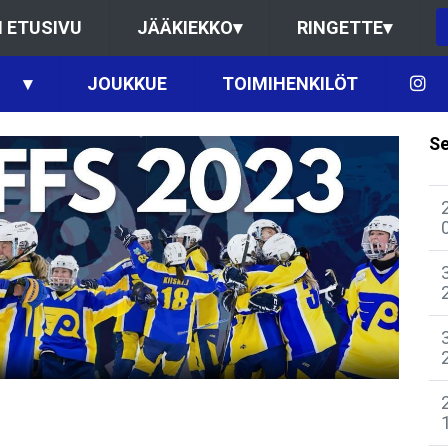
 ETUSIVU
JÄÄKIEKKO
▾
RINGETTE
▾
▾
JOUKKUE
TOIMIHENKILÖT
Se