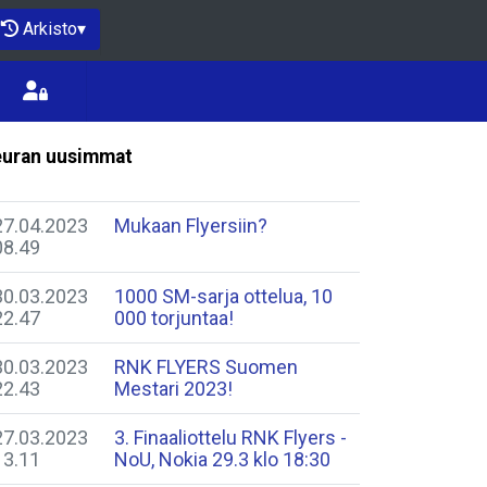
Arkisto
▾
uran uusimmat
27.04.2023
Mukaan Flyersiin?
08.49
30.03.2023
1000 SM-sarja ottelua, 10
22.47
000 torjuntaa!
30.03.2023
RNK FLYERS Suomen
22.43
Mestari 2023!
27.03.2023
3. Finaaliottelu RNK Flyers -
13.11
NoU, Nokia 29.3 klo 18:30