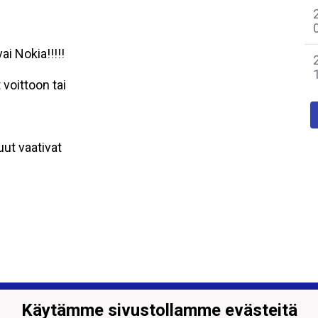
i Nokia!!!!!
voittoon tai
uut vaativat
on Nuorisokiekko ry, 0407679-0
Käytämme sivustollamme evästeitä