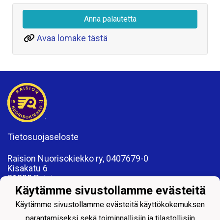
Anna palautetta
Avaa lomake tästä
Tietosuojaseloste
Raision Nuorisokiekko ry, 0407679-0
Kisakatu 6
21200 Raisio
www.rnk.fi
Käytämme sivustollamme evästeitä
toimisto@rnk.fi
Käytämme sivustollamme evästeitä käyttökokemuksen
parantamiseksi sekä toiminnallisiin ja tilastollisiin