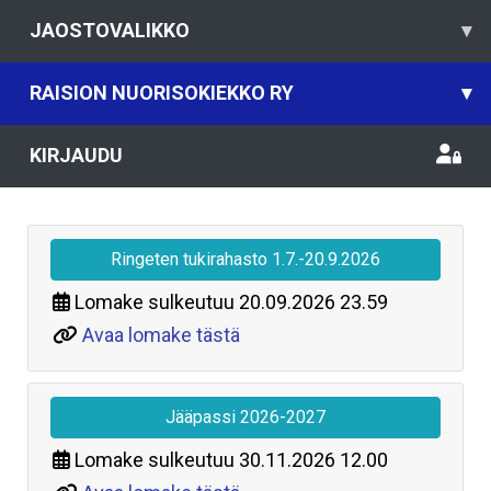
JAOSTOVALIKKO
▾
RAISION NUORISOKIEKKO RY
▾
KIRJAUDU
Ringeten tukirahasto 1.7.-20.9.2026
Lomake sulkeutuu
20.09.2026 23.59
Avaa lomake tästä
Jääpassi 2026-2027
Lomake sulkeutuu
30.11.2026 12.00