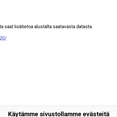
ta saat lisätietoa alustalta saatavasta datasta.
20/
Käytämme sivustollamme evästeitä
on Nuorisokiekko ry, 0407679-0