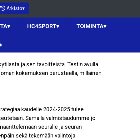
Arkisto
▾
NTA
▾
HC4SPORT
▾
TOIMINTA
▾
ilasta ja sen tavoitteista. Testin avulla
ioi oman kokemuksen perusteella, millainen
trategiaa kaudelle 2024-2025 tulee
 toteutetaan. Samalla valmistaudumme jo
määrittelemään seuralle ja seuran
eenpäin sekä tekemään valintoja