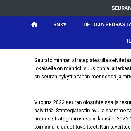
SEURAN
RNK
▾
TIETOJA SEURAST
I
Seuratoiminnan strategiatestillä selvitetä
jokaisella on mahdollisuus oppia ja tarka
on seuran nykytila tähän mennessä ja mite
Vuonna 2023 seuran olosuhteissa ja resur
päivittää. Strategiatestin avulla saamme 
uuteen strategiaprosessiin kausille 2025
toiminnalle uudet tavoitteet. Kun tavoitt