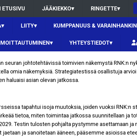
 ETUSIVU
JÄÄKIEKKO
▾
RINGETTE
▾
A
▾
LIITY
▾
KUMPPANUUS & VARAINHANKI
LMOITTAUTUMINEN
▾
YHTEYSTIEDOT
▾
än seuran johtotehtävissä toimivien näkemystä RNK:n nykyt
stella omia näkemyksiä. Strategiatestissä osallistuja arv
n haluaisi asian olevan jatkossa.
sseissa tapahtui isoja muutoksia, joiden vuoksi RNK:n s
tärkeää tietoa, miten toimintaa jatkossa suunnitellaan ja
-2029. Testin tulosten pohjalta pystymme asettamaan ja 
eet jaetaan ja sanoitetaan ääneen, pääsemme asioissa et