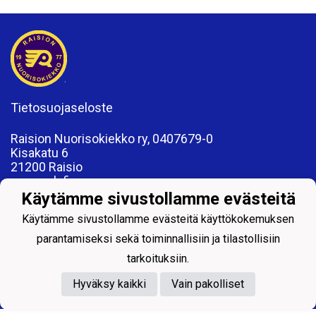
Tietosuojaseloste
Raision Nuorisokiekko ry, 0407679-0
Kisakatu 6
21200 Raisio
www.rnk.fi
toimisto@rnk.fi
Käytämme sivustollamme evästeitä
Käytämme sivustollamme evästeitä käyttökokemuksen
parantamiseksi sekä toiminnallisiin ja tilastollisiin
tarkoituksiin.
Powered by
Hyväksy kaikki
Vain pakolliset