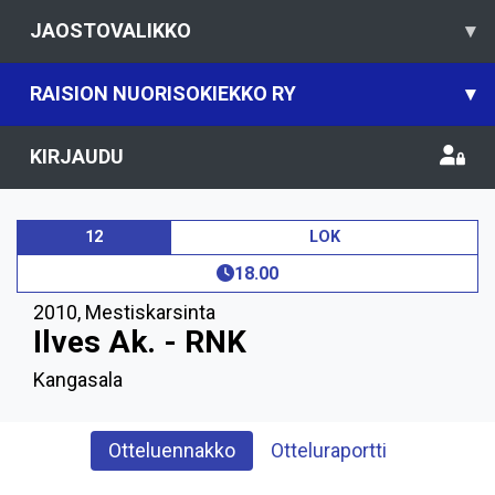
JAOSTOVALIKKO
▾
RAISION NUORISOKIEKKO RY
▾
KIRJAUDU
12
LOK
18.00
2010
,
Mestiskarsinta
Ilves Ak. - RNK
Kangasala
Otteluennakko
Otteluraportti