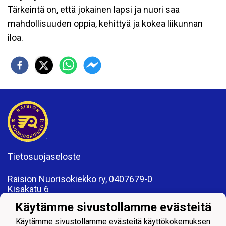
Tärkeintä on, että jokainen lapsi ja nuori saa
mahdollisuuden oppia, kehittyä ja kokea liikunnan
iloa.
Tietosuojaseloste
Raision Nuorisokiekko ry, 0407679-0
Kisakatu 6
21200 Raisio
Käytämme sivustollamme evästeitä
www.rnk.fi
toimisto@rnk.fi
Käytämme sivustollamme evästeitä käyttökokemuksen